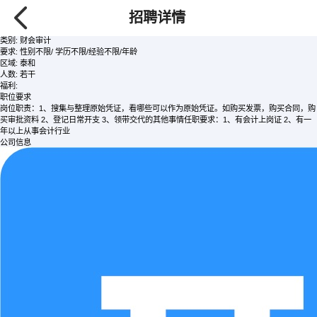
会计
/全职
招聘详情
面议
发布时间:2026-08-08 查看次数:832
类别:
财会审计
要求:
性别不限/ 学历不限/经验不限/年龄
区域:
泰和
人数:
若干
福利:
职位要求
岗位职责：1、搜集与整理原始凭证，看哪些可以作为原始凭证。如购买发票，购买合同，购
买审批资料 2、登记日常开支 3、领带交代的其他事情任职要求：1、有会计上岗证 2、有一
年以上从事会计行业
公司信息