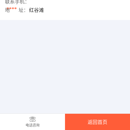
联系手机：
****
地 址：
红谷滩
返回首页
电话咨询